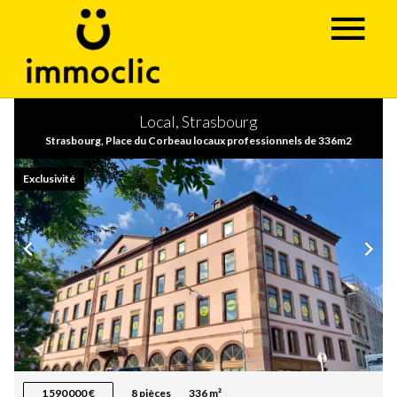
Local, Strasbourg
Strasbourg, Place du Corbeau locaux professionnels de 336m2
Exclusivité
1 590 000 €
8 pièces
336 m²