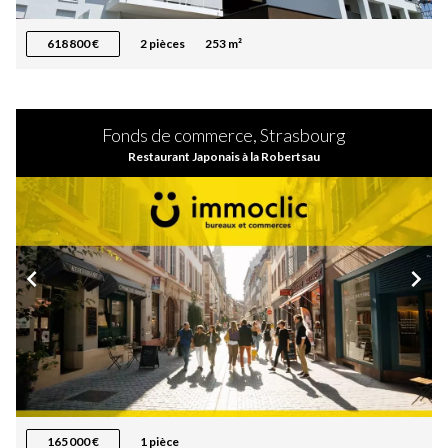
618 800 €
2 pièces
253 m²
Fonds de commerce, Strasbourg
Restaurant Japonais à la Robertsau
165 000 €
1 pièce