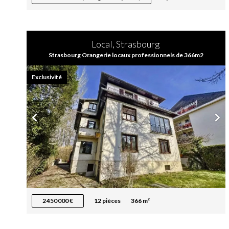
Local, Strasbourg
Strasbourg Orangerie locaux professionnels de 366m2
Exclusivité
2 450 000 €
12 pièces
366 m²