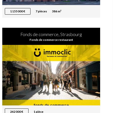
1 155 000 €
7 pièces
386 m²
Fonds de commerce, Strasbourg
Fonds de commerce restaurant
242 000 €
1 pièce