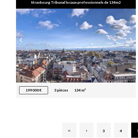
Strasbourg Tribunal locaux professionnels de 134m2
199 000 €
3 pièces
134 m²
3
4