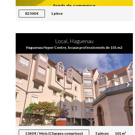
82 500 €
1 pièce
Local, Haguenau
Haguenau Hyper Centre, locaux professionnels de 101 m2
1 340 € / Mois (Charges comprises)
5 pièces
101 m²