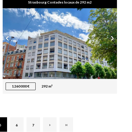
Strasbourg Contades locaux de 292 m2
1 260 000 €
292 m²
5
6
7