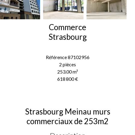
Commerce
Strasbourg
Référence
87102956
2 pièces
253.00
m²
618 800 €
Strasbourg Meinau murs
commerciaux de 253m2